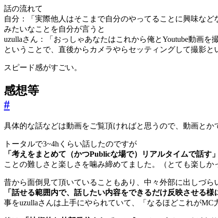
話の流れて
自分：「実際他人はそこまで自分のやってることに興味など
みたいなことを自分が言うと
uzullaさん：「おっしゃあなたはこれから俺とYoutube動画
ということで、直後からカメラやらセッティングして撮影と
スピード感がすごい。
感想等
#
具体的な話などは動画をご覧頂ければと思うので、動画とか
トータルで3~4hくらい話したのですが
「考えをまとめて（かつPublicな場で）リアルタイムで話す
ことの難しさと楽しさを噛み締めてました。（とても楽しか
昔から面倒見て頂いていることもあり、中々外部に出しづら
「話せる範囲内で、話したい内容をできるだけ反映させる様
事をuzullaさんは上手にやられていて、「なるほどこれがM