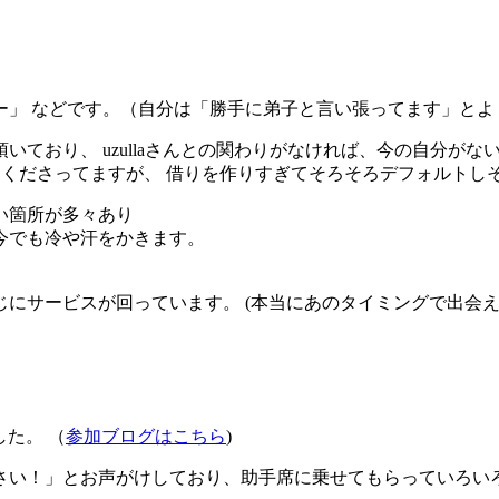
ー」 などです。（自分は「勝手に弟子と言い張ってます」とよ
ており、 uzullaさんとの関わりがなければ、今の自分が
てくださってますが、 借りを作りすぎてそろそろデフォルトしそ
い箇所が多々あり
今でも冷や汗をかきます。
、
にサービスが回っています。 (本当にあのタイミングで出会え
した。 （
参加ブログはこちら
)
さい！」とお声がけしており、助手席に乗せてもらっていろい