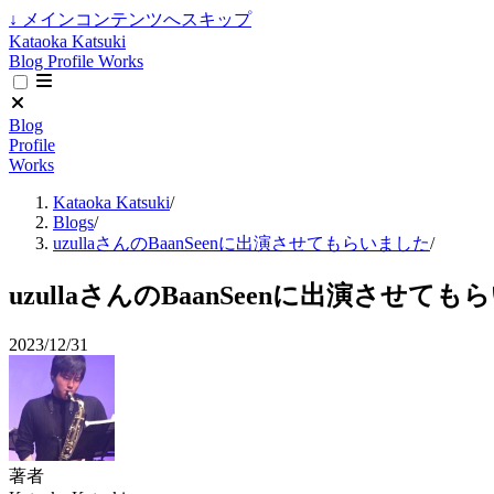
↓
メインコンテンツへスキップ
Kataoka Katsuki
Blog
Profile
Works
Blog
Profile
Works
Kataoka Katsuki
/
Blogs
/
uzullaさんのBaanSeenに出演させてもらいました
/
uzullaさんのBaanSeenに出演させて
2023/12/31
著者