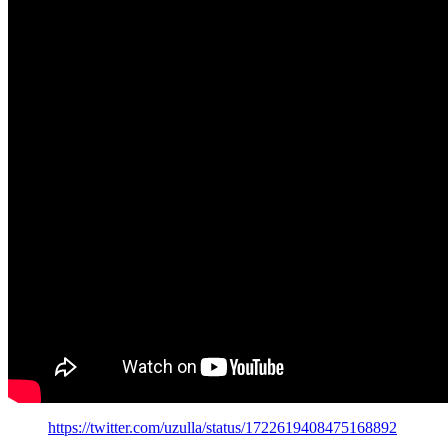
https://twitter.com/uzulla/status/1722619408475168892