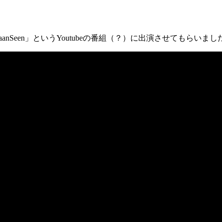
anSeen」というYoutubeの番組（？）に出演させてもらいまし